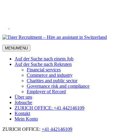
Skip
to
Content
MENU
MENU
Auf der Suche nach einem Job
Auf der Suche nach Rekruten
Financial services
Commerce and industry
Charities and public sector
Governance risk and compliance
Employer of Record
Über uns
Jobsuche
ZURICH OFFICE: +41 442146109
Kontakt
Mein Konto
ZURICH OFFICE:
+41 442146109