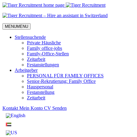
Skip
to
Content
MENU
MENU
Stellensuchende
Private Häusliche
Family office-jobs
Family-Office-Stellen
Zeitarbeit
Festanstellungen
Arbeitgeber
PERSONAL FÜR FAMILY OFFICES
Senior-Rekrutierung: Family Office
Hauspersonal
Festanstellung
Zeitarbeit
Kontakt
Mein Konto
CV Senden